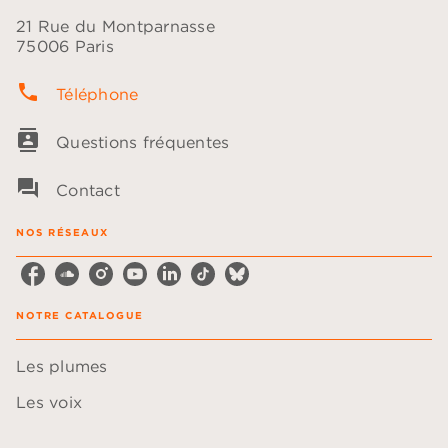
21 Rue du Montparnasse
75006 Paris
phone
Téléphone
contacts
Questions fréquentes
question_answer
Contact
NOS RÉSEAUX
NOTRE CATALOGUE
Les plumes
Les voix