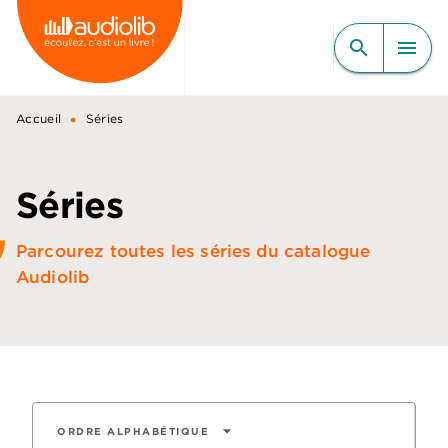
MENU
RECHERCHE
CONTENU
search
menu
PIED DE PAGE
•
Accueil
Séries
Séries
Parcourez toutes les séries du catalogue
Audiolib
arrow_drop_down
ORDRE ALPHABÉTIQUE