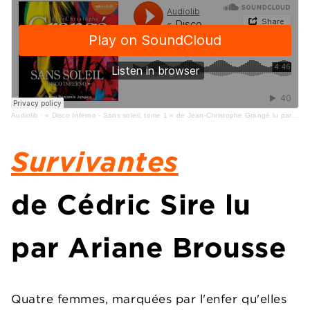
Audiolib
·
« Disco Inferno - Sans soleil, tome 1 » de Jean-Christophe Grangé lu par Benjamin Jungers
Survivantes
de
Cédric Sire
lu
par
Ariane Brousse
Quatre femmes, marquées par l'enfer qu'elles