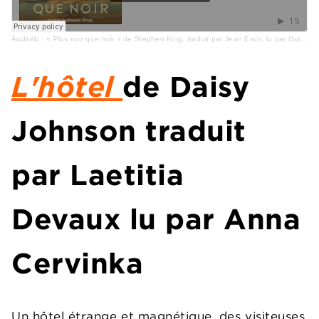
Audiolib
·
« Plus noir que noir » de Stephen King, traduit par Jean Esch, lu par Guillaume Orsat
L'hôtel
de
Daisy
Johnson
traduit
par Laetitia
Devaux lu par
Anna
Cervinka
Un hôtel étrange et magnétique, des visiteuses