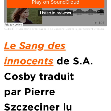
Audiolib
·
« Madelaine avant l'aube » de Sandrine Collette lu par Clément Bresson
Le Sang des
innocents
de
S.A.
Cosby
traduit
par Pierre
Szczeciner lu