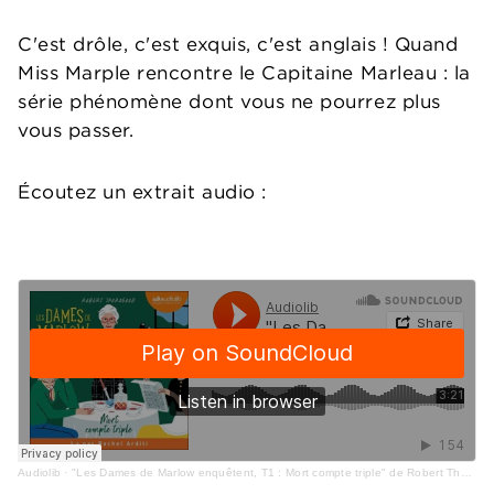
C'est drôle, c'est exquis, c'est anglais ! Quand
Miss Marple rencontre le Capitaine Marleau : la
série phénomène dont vous ne pourrez plus
vous passer.
Écoutez un extrait audio :
Audiolib
·
"Les Dames de Marlow enquêtent, T1 : Mort compte triple" de Robert Thorogood lu par Rachel Arditi