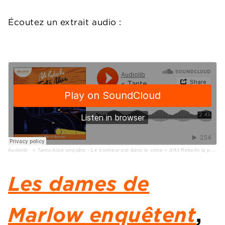
Écoutez un extrait audio :
Audiolib
·
« Tante Alice enquête - Le bonheur est dans le crime » d'Ali Rebeihi lu par Marie Bouvier
Les dames de
Marlow enquêtent
,