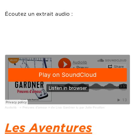
Écoutez un extrait audio :
Audiolib
·
« Preuves d'amour » de Lisa Gardner lu par Julie Pouillon
Les Aventures