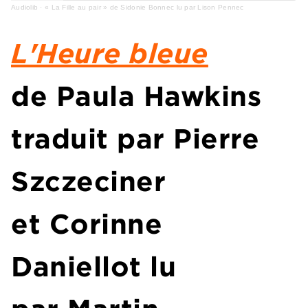
Audiolib
·
« La Fille au pair » de Sidonie Bonnec lu par Lison Pennec
L'Heure bleue
de Paula Hawkins
traduit par Pierre
Szczeciner
et Corinne
Daniellot lu