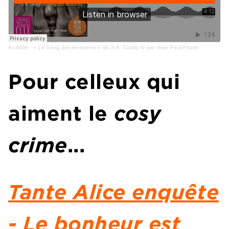
Audiolib
·
« Le Sang des innocents » de S.A. Cosby lu par Jean-Paul Pitolin.
Pour celleux qui
aiment le
cosy
crime
...
Tante Alice enquête
- Le bonheur est