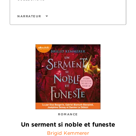
arrow_drop_down
NARRATEUR
ROMANCE
Un serment si noble et funeste
Brigid Kemmerer