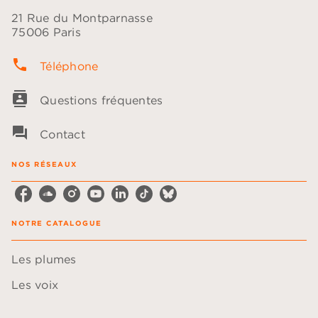
21 Rue du Montparnasse
75006 Paris
phone
Téléphone
contacts
Questions fréquentes
question_answer
Contact
NOS RÉSEAUX
NOTRE CATALOGUE
Les plumes
Les voix