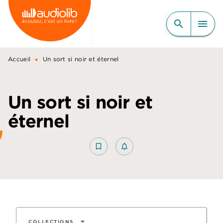
MENU
RECHERCHE
CONTENU
search
menu
PIED DE PAGE
•
Accueil
Un sort si noir et éternel
Un sort si noir et
éternel
bookmark_border
notifications_none_outlined
arrow_drop_down
COLLECTIONS