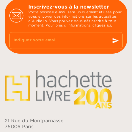
Inscrivez-vous à la newsletter
Votre adresse e-mail sera uniquement utilisée pour
vous envoyer des informations sur les actualités
d'Audiolib. Vous pouvez vous désinscrire à tout
moment. Pour plus d’informations,
cliquez ici
.
send
Indiquez votre email
21 Rue du Montparnasse
75006 Paris