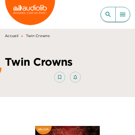
MENU
RECHERCHE
CONTENU
search
menu
PIED DE PAGE
•
Accueil
Twin Crowns
Twin Crowns
bookmark_border
notifications_none_outlined