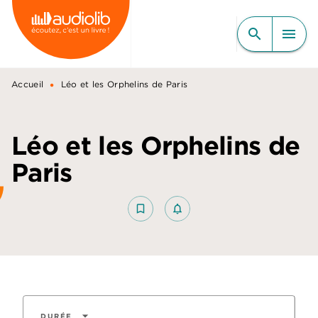
MENU
RECHERCHE
CONTENU
search
menu
PIED DE PAGE
•
Accueil
Léo et les Orphelins de Paris
Léo et les Orphelins de
Paris
bookmark_border
notifications_none_outlined
arrow_drop_down
DURÉE