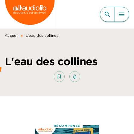
MENU
RECHERCHE
CONTENU
search
menu
PIED DE PAGE
•
Accueil
L'eau des collines
L'eau des collines
bookmark_border
notifications_none_outlined
RÉCOMPENSÉ