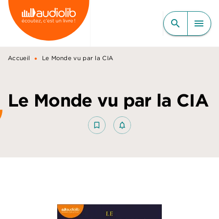
MENU
RECHERCHE
CONTENU
search
menu
PIED DE PAGE
•
Accueil
Le Monde vu par la CIA
Le Monde vu par la CIA
bookmark_border
notifications_none_outlined