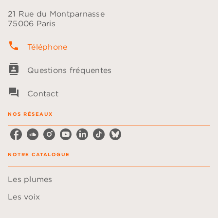
21 Rue du Montparnasse
75006 Paris
phone
Téléphone
contacts
Questions fréquentes
question_answer
Contact
NOS RÉSEAUX
NOTRE CATALOGUE
Les plumes
Les voix