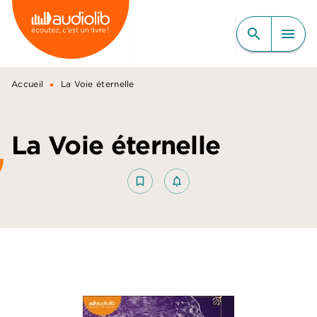
MENU
RECHERCHE
CONTENU
search
menu
PIED DE PAGE
•
Accueil
La Voie éternelle
La Voie éternelle
bookmark_border
notifications_none_outlined