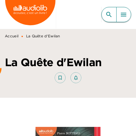
MENU
RECHERCHE
CONTENU
search
menu
PIED DE PAGE
•
Accueil
La Quête d'Ewilan
La Quête d'Ewilan
bookmark_border
notifications_none_outlined