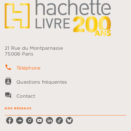
21 Rue du Montparnasse
75006 Paris
phone
Téléphone
contacts
Questions fréquentes
question_answer
Contact
NOS RÉSEAUX