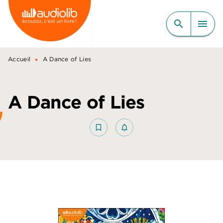
MENU
RECHERCHE
CONTENU
search
menu
PIED DE PAGE
•
Accueil
A Dance of Lies
A Dance of Lies
bookmark_border
notifications_none_outlined