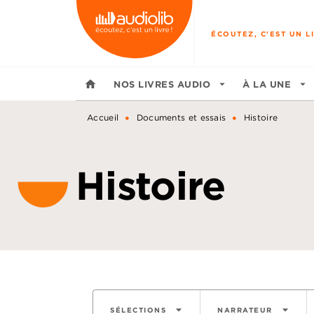
MENU
RECHERCHE
CONTENU
ÉCOUTEZ, C'EST UN LI
home
NOS LIVRES AUDIO
arrow_drop_down
À LA UNE
arrow_drop_down
•
•
Accueil
Documents et essais
Histoire
Histoire
arrow_drop_down
arrow_drop_down
SÉLECTIONS
NARRATEUR