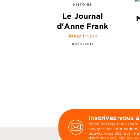
HISTOIRE
Le Journal
M
d'Anne Frank
Anne Frank
09/11/2011
Inscrivez-vous à
Votre adresse e-mail sera
envoyer des informations s
pouvez vous désinscrire à
d’informations,
cliquez ici
.