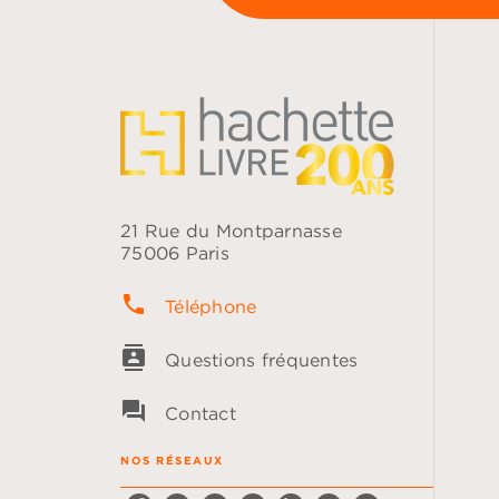
21 Rue du Montparnasse
75006 Paris
phone
Téléphone
contacts
Questions fréquentes
question_answer
Contact
NOS RÉSEAUX