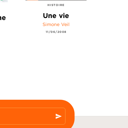
HISTOIRE
Une vie
ne
Simone Veil
11/06/2008
send