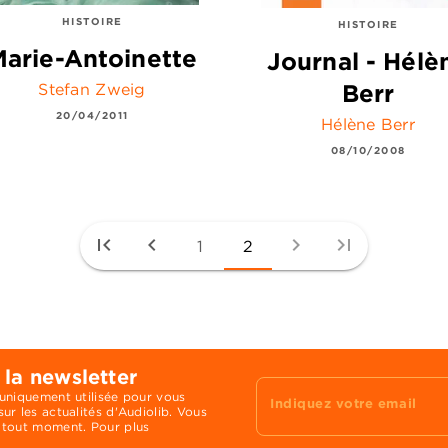
HISTOIRE
HISTOIRE
arie-Antoinette
Journal - Hélè
Berr
Stefan Zweig
20/04/2011
Hélène Berr
08/10/2008
first_page
chevron_left
chevron_right
last_page
1
2
 la newsletter
 uniquement utilisée pour vous
Indiquez votre email
ur les actualités d'Audiolib. Vous
 tout moment. Pour plus