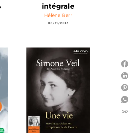
intégrale
é
Hélène Berr
06/11/2013
P
P
link
C