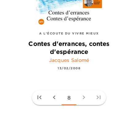
A L'ÉCOUTE DU VIVRE MIEUX
Contes d'errances, contes
d'espérance
Jacques Salomé
13/02/2008
first_page
chevron_left
chevron_right
last_page
8