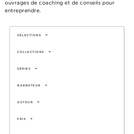
ouvrages de coaching et de conseils pour
entreprendre.
arrow_drop_down
SÉLECTIONS
arrow_drop_down
COLLECTIONS
arrow_drop_down
SÉRIES
arrow_drop_down
NARRATEUR
arrow_drop_down
AUTEUR
arrow_drop_down
PRIX