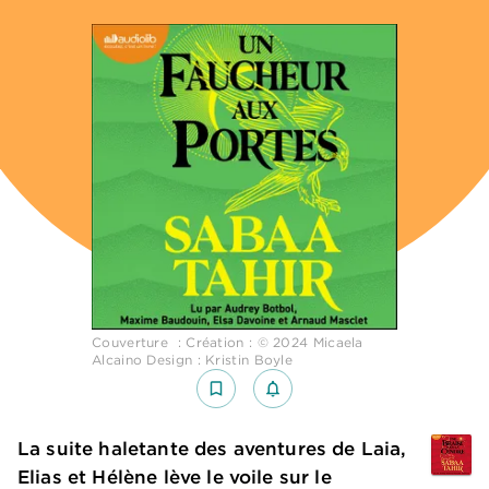
Couverture : Création : © 2024 Micaela
Alcaino Design : Kristin Boyle
bookmark_border
notifications_none_outlined
La suite haletante des aventures de Laia,
Elias et Hélène lève le voile sur le