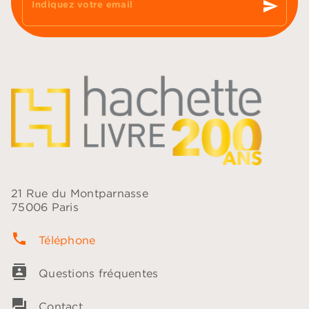
send
Indiquez votre email
21 Rue du Montparnasse
75006 Paris
phone
Téléphone
contacts
Questions fréquentes
question_answer
Contact