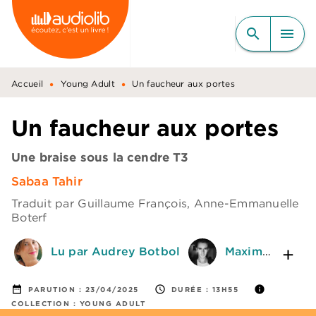
MENU
RECHERCHE
CONTENU
search
menu
PIED DE PAGE
•
•
Accueil
Young Adult
Un faucheur aux portes
Un faucheur aux portes
Une braise sous la cendre T3
Sabaa Tahir
Traduit par
Guillaume François
,
Anne-Emmanuelle
Boterf
Lu par Audrey Botbol
Maxime Baudouin
date_range
access_time
info
PARUTION :
23/04/2025
DURÉE :
13H55
COLLECTION :
YOUNG ADULT