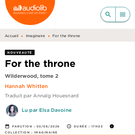
MENU
RECHERCHE
CONTENU
search
menu
PIED DE PAGE
•
•
Accueil
Imaginaire
For the throne
NOUVEAUTÉ
For the throne
Wilderwood, tome 2
Hannah Whitten
Traduit par
Annaïg Houesnard
Lu par Elsa Davoine
date_range
access_time
info
PARUTION :
03/06/2026
DURÉE :
17H03
COLLECTION :
IMAGINAIRE