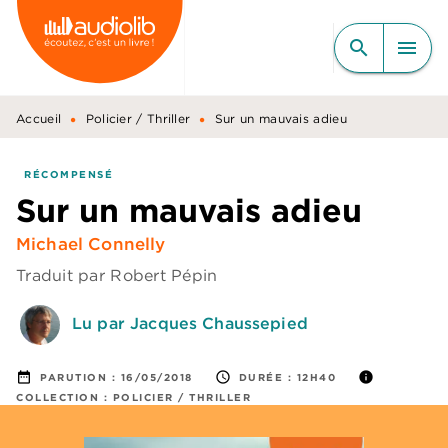
MENU
RECHERCHE
CONTENU
search
menu
PIED DE PAGE
•
•
Accueil
Policier / Thriller
Sur un mauvais adieu
RÉCOMPENSÉ
Sur un mauvais adieu
Michael Connelly
Traduit par
Robert Pépin
Lu par Jacques Chaussepied
date_range
access_time
info
PARUTION :
16/05/2018
DURÉE :
12H40
COLLECTION :
POLICIER / THRILLER