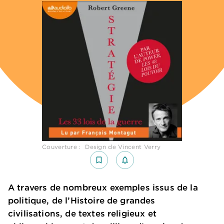
Couverture : Design de Vincent Verry
bookmark_border
notifications_none_outlined
A travers de nombreux exemples issus de la
politique, de l’Histoire de grandes
civilisations, de textes religieux et