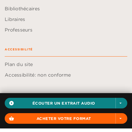
Bibliothécaires
Libraires
Professeurs
ACCESSIBILITÉ
Plan du site
Accessibilité: non conforme
play_circle_filled
ÉCOUTER UN EXTRAIT AUDIO
arrow_drop_down
Données personnelles
Paramétrer vos cookies
shopping_basket
ACHETER VOTRE FORMAT
arrow_drop_down
Mentions légales
Conditions générales d'utilisation