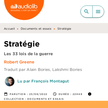
MENU
RECHERCHE
CONTENU
search
menu
PIED DE PAGE
•
•
Accueil
Documents et essais
Stratégie
Stratégie
Les 33 lois de la guerre
Robert Greene
Traduit par
Alain Bories
,
Lakshmi Bories
Lu par François Montagut
date_range
access_time
info
PARUTION :
23/09/2022
DURÉE :
22H49
COLLECTION :
DOCUMENTS ET ESSAIS