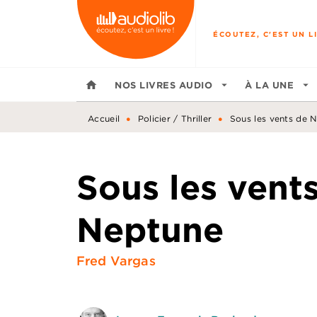
MENU
RECHERCHE
CONTENU
ÉCOUTEZ, C'EST UN LI
home
NOS LIVRES AUDIO
arrow_drop_down
À LA UNE
arrow_drop_down
•
•
Accueil
Policier / Thriller
Sous les vents de 
Sous les vent
Neptune
Fred Vargas