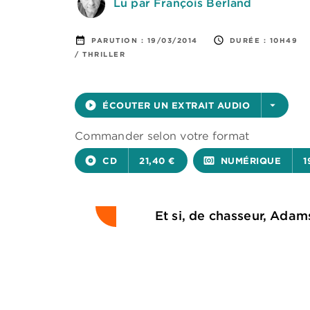
Lu par François Berland
date_range
access_time
PARUTION :
19/03/2014
DURÉE :
10H49
/ THRILLER
play_circle_filled
ÉCOUTER UN EXTRAIT AUDIO
arrow_drop_down
Commander selon votre format
album
CD
21,40 €
surround_sound
NUMÉRIQUE
1
Et si, de chasseur, Adam