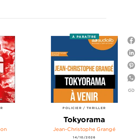
À PARAÎTRE
P
P
link
C
ER
POLICIER / THRILLER
Tokyorama
son
Jean-Christophe Grangé
14/10/2026