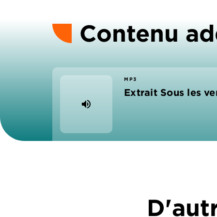
Contenu ad
MP3
Extrait Sous les v
volume_up
D'autr