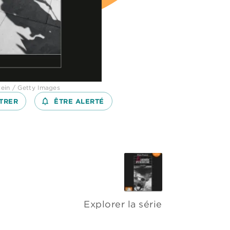
ein / Getty Images
TRER
notifications_none_outlined
ÊTRE ALERTÉ
Explorer la série