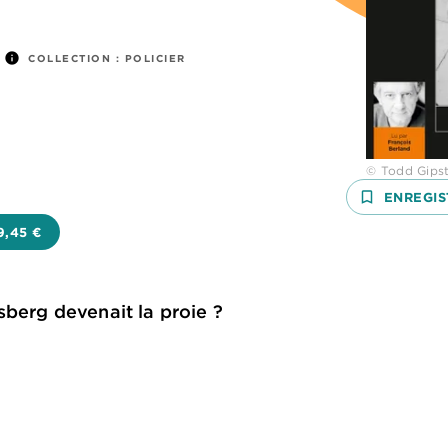
info
COLLECTION :
POLICIER
© Todd Gipst
bookmark_border
ENREGIS
9,45 €
sberg devenait la proie ?