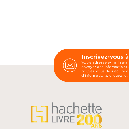
Inscrivez-vous à
Votre adresse e-mail sera
envoyer des informations s
pouvez vous désinscrire à
d’informations,
cliquez ici
.