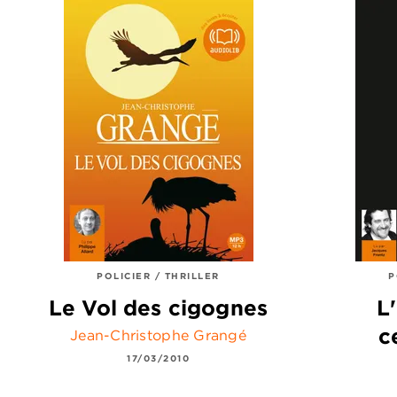
POLICIER / THRILLER
P
Le Vol des cigognes
L
c
Jean-Christophe Grangé
17/03/2010