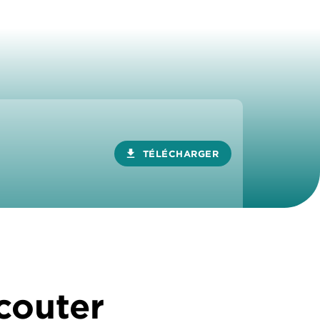
download
TÉLÉCHARGER
écouter