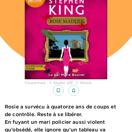
Couverture : © Studio LGF. © iStock.
bookmark_border
notifications_none_outlined
Rosie a survécu à quatorze ans de coups et
de contrôle. Reste à se libérer.
En fuyant un mari policier aussi violent
qu’obsédé, elle ignore qu’un tableau va