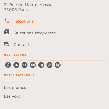
21 Rue du Montparnasse
75006 Paris
phone
Téléphone
contacts
Questions fréquentes
question_answer
Contact
NOS RÉSEAUX
NOTRE CATALOGUE
Les plumes
Les voix