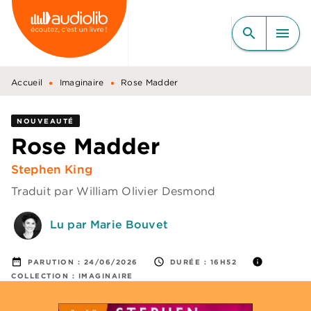
MENU
RECHERCHE
CONTENU
search
menu
PIED DE PAGE
•
•
Accueil
Imaginaire
Rose Madder
NOUVEAUTÉ
Rose Madder
Stephen King
Traduit par
William Olivier Desmond
Lu par Marie Bouvet
date_range
access_time
info
PARUTION :
24/06/2026
DURÉE :
16H52
COLLECTION :
IMAGINAIRE