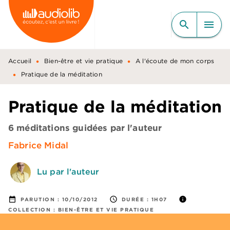
MENU
RECHERCHE
CONTENU
search
menu
PIED DE PAGE
•
•
Accueil
Bien-être et vie pratique
A l'écoute de mon corps
•
Pratique de la méditation
Pratique de la méditation
6 méditations guidées par l'auteur
Fabrice Midal
Lu par l'auteur
date_range
access_time
info
PARUTION :
10/10/2012
DURÉE :
1H07
COLLECTION :
BIEN-ÊTRE ET VIE PRATIQUE