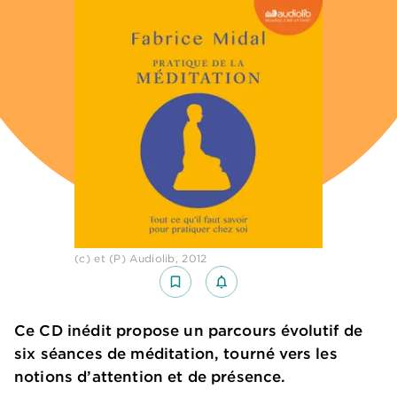
(c) et (P) Audiolib, 2012
bookmark_border
notifications_none_outlined
Ce CD inédit propose un parcours évolutif de
six séances de méditation, tourné vers les
notions d’attention et de présence.