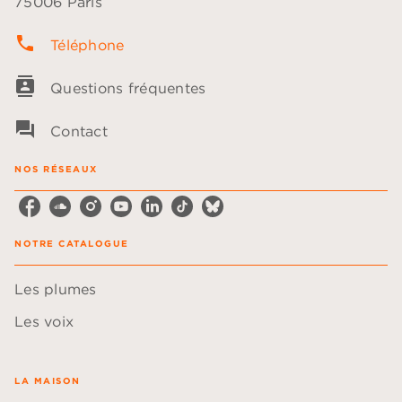
75006 Paris
phone
Téléphone
contacts
Questions fréquentes
question_answer
Contact
NOS RÉSEAUX
NOTRE CATALOGUE
Les plumes
Les voix
LA MAISON