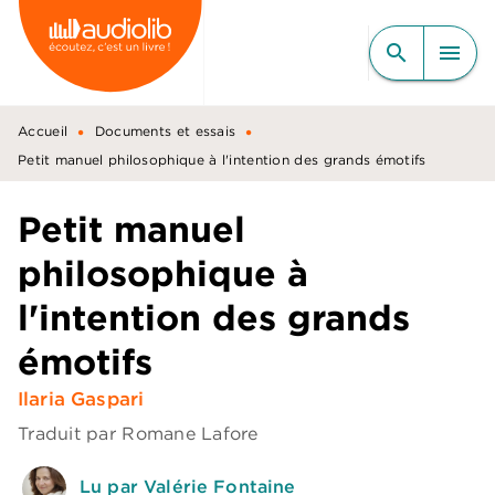
MENU
RECHERCHE
CONTENU
search
menu
PIED DE PAGE
•
•
Accueil
Documents et essais
Petit manuel philosophique à l'intention des grands émotifs
Petit manuel
philosophique à
l'intention des grands
émotifs
Ilaria Gaspari
Traduit par
Romane Lafore
Lu par Valérie Fontaine