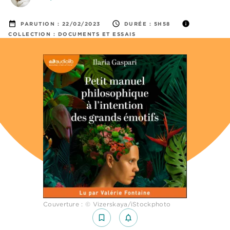
date_range
access_time
info
PARUTION :
22/02/2023
DURÉE :
5H58
COLLECTION :
DOCUMENTS ET ESSAIS
Couverture : © Vizerskaya/iStockphoto
bookmark_border
notifications_none_outlined