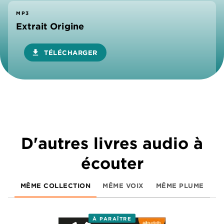
MP3
Extrait Origine
download
TÉLÉCHARGER
D'autres livres audio à
écouter
MÊME COLLECTION
MÊME VOIX
MÊME PLUME
À PARAÎTRE