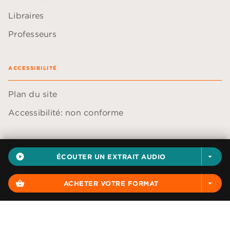
Libraires
Professeurs
ACCESSIBILITÉ
Plan du site
Accessibilité: non conforme
play_circle_filled
ÉCOUTER UN EXTRAIT AUDIO
arrow_drop_down
Données personnelles
Paramétrer vos cookies
shopping_basket
ACHETER VOTRE FORMAT
arrow_drop_down
Mentions légales
Conditions générales d'utilisation
Charte de référencement