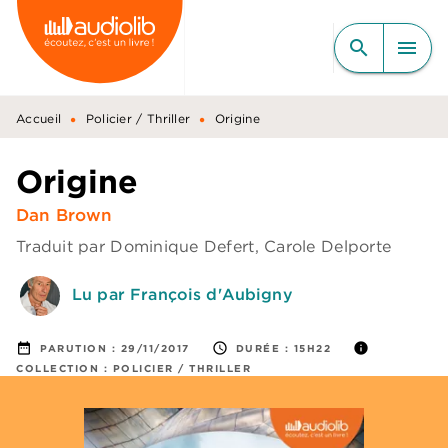
MENU
RECHERCHE
CONTENU
search
menu
PIED DE PAGE
•
•
Accueil
Policier / Thriller
Origine
Origine
Dan Brown
Traduit par
Dominique Defert
,
Carole Delporte
Lu par François d'Aubigny
date_range
access_time
info
PARUTION :
29/11/2017
DURÉE :
15H22
COLLECTION :
POLICIER / THRILLER