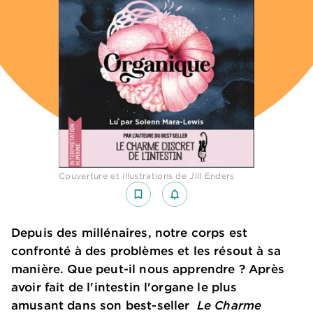
Couverture et illustrations de Jill Enders
bookmark_border
notifications_none_outlined
Depuis des millénaires, notre corps est
confronté à des problèmes et les résout à sa
manière. Que peut-il nous apprendre ? Après
avoir fait de l'intestin l'organe le plus
amusant dans son best-seller
Le Charme