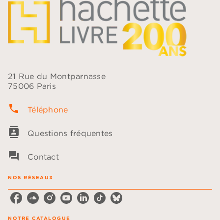
21 Rue du Montparnasse
75006 Paris
phone
Téléphone
contacts
Questions fréquentes
question_answer
Contact
NOS RÉSEAUX
NOTRE CATALOGUE