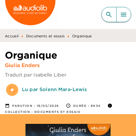
MENU
RECHERCHE
CONTENU
search
menu
PIED DE PAGE
•
•
Accueil
Documents et essais
Organique
Organique
Giulia Enders
Traduit par
Isabelle Liber
Lu par Solenn Mara-Lewis
date_range
access_time
info
PARUTION :
18/03/2026
DURÉE :
8H34
COLLECTION :
DOCUMENTS ET ESSAIS