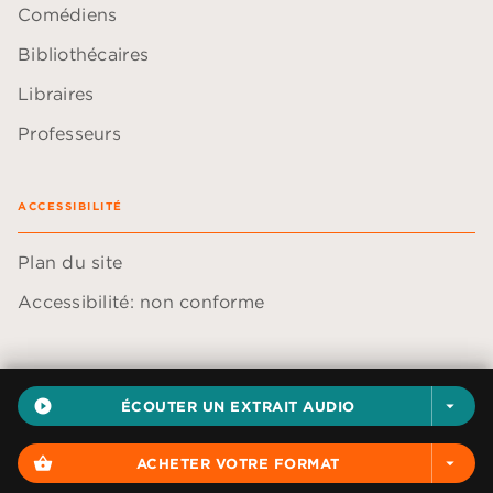
Comédiens
Bibliothécaires
Libraires
Professeurs
ACCESSIBILITÉ
Plan du site
Accessibilité: non conforme
play_circle_filled
ÉCOUTER UN EXTRAIT AUDIO
arrow_drop_down
Données personnelles
Paramétrer vos cookies
shopping_basket
ACHETER VOTRE FORMAT
arrow_drop_down
Mentions légales