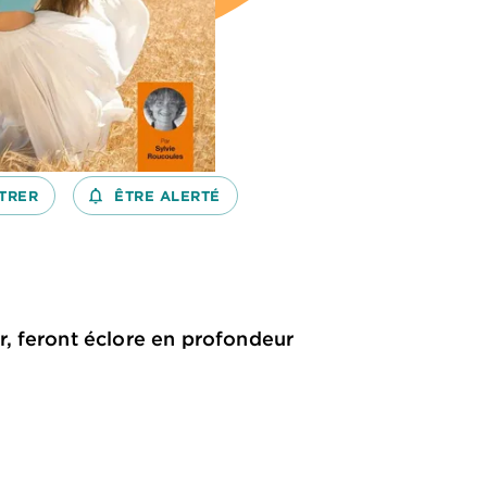
TRER
notifications_none_outlined
ÊTRE ALERTÉ
, feront éclore en profondeur