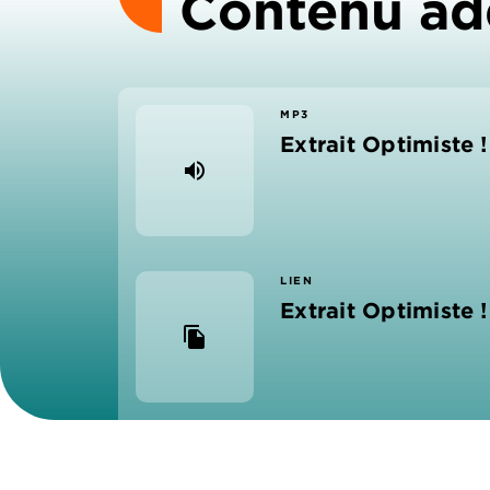
Contenu ad
MP3
Extrait Optimiste 
volume_up
LIEN
Extrait Optimiste 
file_copy