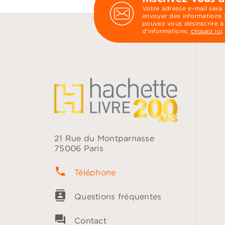
Votre adresse e-mail sera
envoyer des informations s
pouvez vous désinscrire à
d’informations,
cliquez ici
.
21 Rue du Montparnasse
75006 Paris
phone
Téléphone
contacts
Questions fréquentes
question_answer
Contact