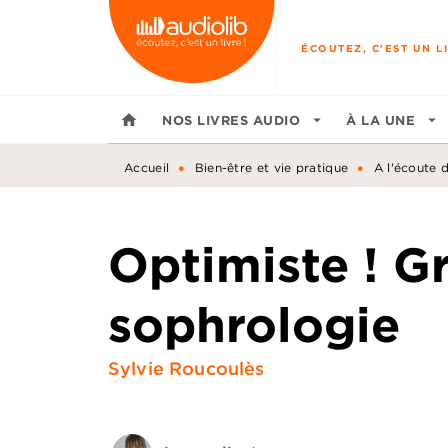
MENU
RECHERCHE
CONTENU
ÉCOUTEZ, C'EST UN LI
home
NOS LIVRES AUDIO
arrow_drop_down
À LA UNE
arrow_drop_down
•
•
Accueil
Bien-être et vie pratique
A l'écoute 
Optimiste ! Gr
sophrologie
Sylvie Roucoulès