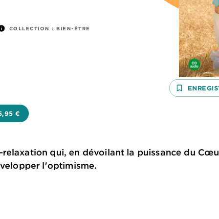
nfo
COLLECTION :
BIEN-ÊTRE
bookmark_border
ENREGIS
5,95 €
elaxation qui, en dévoilant la puissance du Cœur
évelopper l'optimisme.