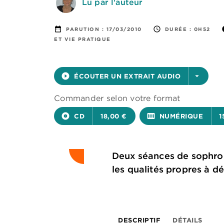
Lu par l'auteur
date_range
access_time
i
PARUTION :
17/03/2010
DURÉE :
0H52
ET VIE PRATIQUE
play_circle_filled
ÉCOUTER UN EXTRAIT AUDIO
arrow_drop_down
Commander selon votre format
album
CD
18,00 €
surround_sound
NUMÉRIQUE
1
Deux séances de sophro-r
les qualités propres à d
DESCRIPTIF
DÉTAILS