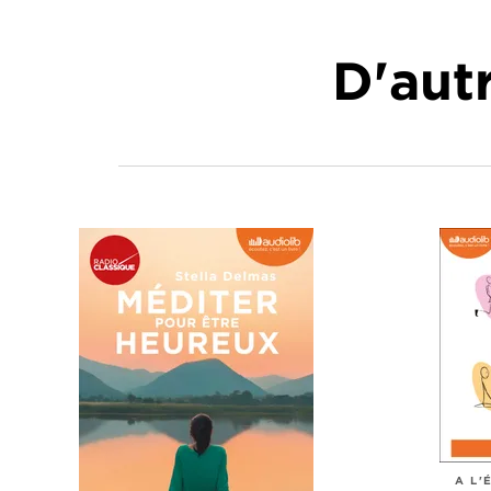
D'autr
A L'