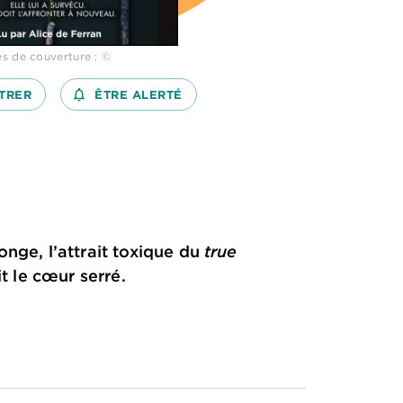
s de couverture : ©
TRER
notifications_none_outlined
ÊTRE ALERTÉ
nge, l’attrait toxique du
true
t le cœur serré.