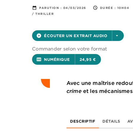
date_range
access_time
PARUTION :
04/03/2026
DURÉE :
10H04
/ THRILLER
play_circle_filled
ÉCOUTER UN EXTRAIT AUDIO
arrow_drop_down
Commander selon votre format
surround_sound
NUMÉRIQUE
24,95 €
Avec une maîtrise redout
crime
et les mécanismes p
DESCRIPTIF
DÉTAILS
AV