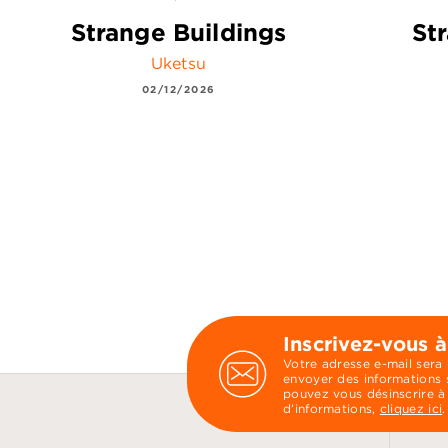
Strange Buildings
St
Uketsu
02/12/2026
Inscrivez-vous à
Votre adresse e-mail sera
envoyer des informations s
pouvez vous désinscrire à
d’informations,
cliquez ici
.