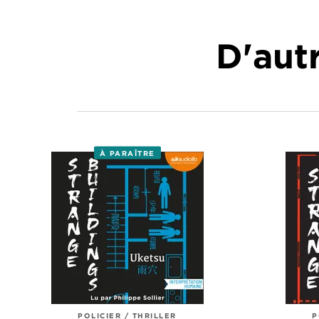
D'autr
À PARAÎTRE
POLICIER / THRILLER
P