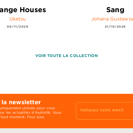
range Houses
Sang
Uketsu
Johana Gustaws
06/11/2026
21/10/2026
VOIR TOUTE LA COLLECTION
 la newsletter
 uniquement utilisée pour vous
Indiquez votre email
ur les actualités d'Audiolib. Vous
 tout moment. Pour plus