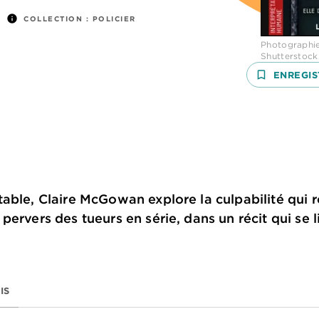
info
COLLECTION :
POLICIER
Photographie
Shutterstock
bookmark_border
ENREGIS
able, Claire McGowan explore la culpabilité qui ro
ervers des tueurs en série, dans un récit qui se li
IS