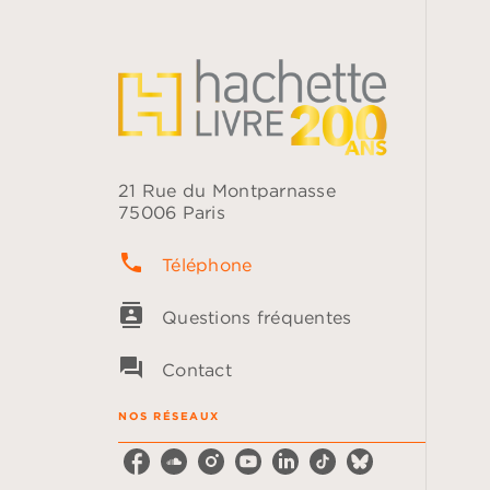
21 Rue du Montparnasse
75006 Paris
phone
Téléphone
contacts
Questions fréquentes
question_answer
Contact
NOS RÉSEAUX