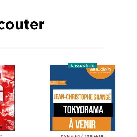
écouter
À PARAÎTRE
ER
POLICIER / THRILLER