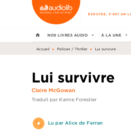
MENU
RECHERCHE
CONTENU
ÉCOUTEZ, C'EST UN LI
home
NOS LIVRES AUDIO
arrow_drop_down
À LA UNE
arrow_drop_down
•
•
Accueil
Policier / Thriller
Lui survivre
Lui survivre
Claire McGowan
Traduit par
Karine Forestier
Lu par Alice de Ferran