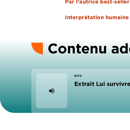
Par l’autrice best-selle
Interprétation humaine
Contenu ad
MP3
Extrait Lui survivr
volume_up