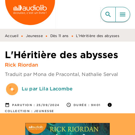
MENU
RECHERCHE
CONTENU
search
menu
PIED DE PAGE
•
•
•
Accueil
Jeunesse
Dès 11 ans
L'Héritière des abysses
L'Héritière des abysses
Rick Riordan
Traduit par
Mona de Pracontal
,
Nathalie Serval
Lu par Lila Lacombe
date_range
access_time
info
PARUTION :
25/09/2024
DURÉE :
9H01
COLLECTION :
JEUNESSE