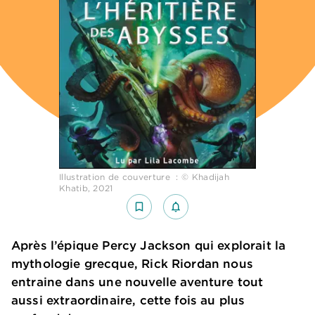
Illustration de couverture : © Khadijah
Khatib, 2021
bookmark_border
notifications_none_outlined
Après l’épique Percy Jackson qui explorait la
mythologie grecque, Rick Riordan nous
entraine dans une nouvelle aventure tout
aussi extraordinaire, cette fois au plus