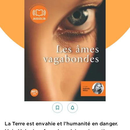
bookmark_border
notifications_none_outlined
La Terre est envahie et l’humanité en danger.