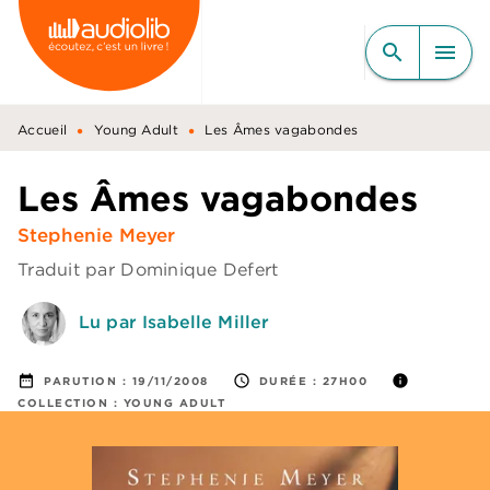
MENU
RECHERCHE
CONTENU
search
menu
PIED DE PAGE
•
•
Accueil
Young Adult
Les Âmes vagabondes
Les Âmes vagabondes
Stephenie Meyer
Traduit par
Dominique Defert
Lu par Isabelle Miller
date_range
access_time
info
PARUTION :
19/11/2008
DURÉE :
27H00
COLLECTION :
YOUNG ADULT