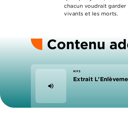
chacun voudrait garder s
vivants et les morts.
Contenu ad
MP3
Extrait L'Enlèveme
volume_up