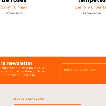
Sarah J. Maas
Danielle L. Jens
21/06/2023
24/04/2024
 la newsletter
 uniquement utilisée pour vous
Indiquez votre email
ur les actualités d'Audiolib. Vous
 tout moment. Pour plus
NOTRE CATALOGUE