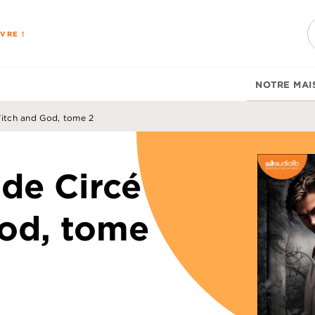
PIED DE PAGE
VRE !
NOTRE MAI
Witch and God, tome 2
de Circé
God, tome