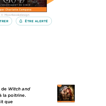
: © Moorbookdesign
TRER
notifications_none_outlined
ÊTRE ALERTÉ
 de
Witch and
 la poitrine.
ait que