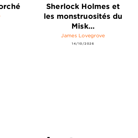
orché
Sherlock Holmes et
les monstruosités du
e
Misk…
James Lovegrove
14/10/2026