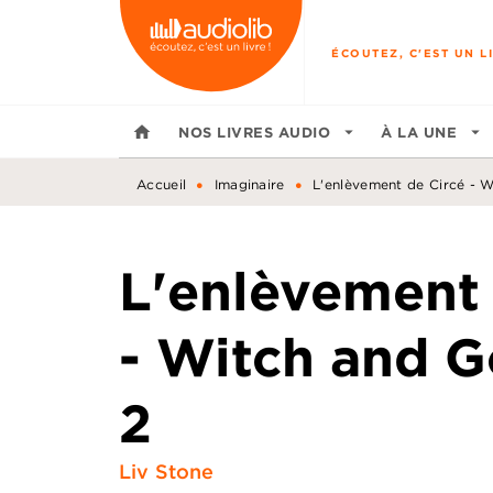
MENU
RECHERCHE
CONTENU
ÉCOUTEZ, C'EST UN LI
home
NOS LIVRES AUDIO
arrow_drop_down
À LA UNE
arrow_drop_down
•
•
Accueil
Imaginaire
L'enlèvement de Circé - 
L'enlèvement 
- Witch and 
2
Liv Stone