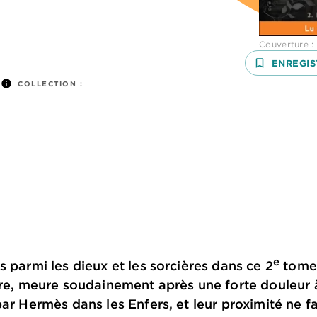
Couverture 
bookmark_border
ENREGIS
info
COLLECTION :
e
s parmi les dieux et les sorcières dans ce 2
tome
ère, meure soudainement après une forte douleur à
par Hermès dans les Enfers, et leur proximité ne f