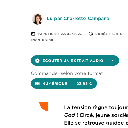
Lu par Charlotte Campana
date_range
access_time
PARUTION :
22/02/2023
DURÉE :
12H15
IMAGINAIRE
play_circle_filled
ÉCOUTER UN EXTRAIT AUDIO
arrow_drop_down
Commander selon votre format
surround_sound
NUMÉRIQUE
22,95 €
La tension règne toujour
God
! Circé, jeune sorci
Elle se retrouve guidée 