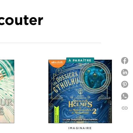
écouter
À PARAÎTRE
P
P
link
C
IMAGINAIRE