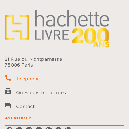
21 Rue du Montparnasse
75006 Paris
phone
Téléphone
contacts
Questions fréquentes
question_answer
Contact
NOS RÉSEAUX