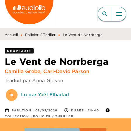
MENU
RECHERCHE
CONTENU
search
menu
PIED DE PAGE
•
•
Accueil
Policier / Thriller
Le Vent de Norrberga
NOUVEAUTÉ
Le Vent de Norrberga
Camilla Grebe
,
Carl-David Pärson
Traduit par
Anna Gibson
Lu par Yaël Elhadad
date_range
access_time
info
PARUTION :
08/07/2026
DURÉE :
11H40
COLLECTION :
POLICIER / THRILLER