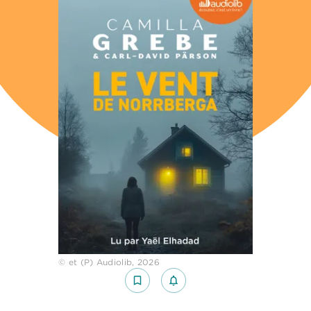
© et (P) Audiolib, 2026
bookmark_border
notifications_none_outlined