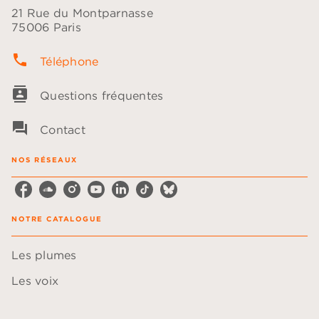
21 Rue du Montparnasse
75006 Paris
phone
Téléphone
contacts
Questions fréquentes
question_answer
Contact
NOS RÉSEAUX
NOTRE CATALOGUE
Les plumes
Les voix