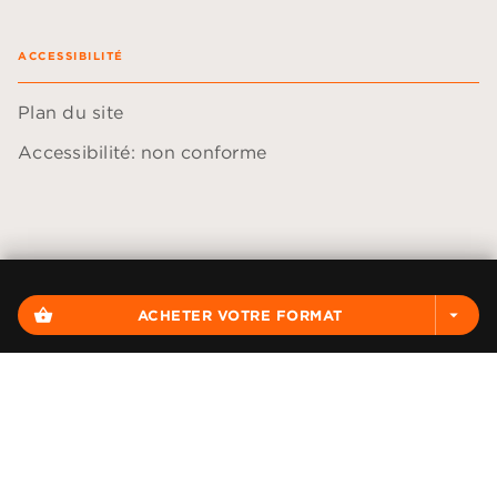
ACCESSIBILITÉ
Plan du site
Accessibilité: non conforme
Données personnelles
Paramétrer vos cookies
shopping_basket
ACHETER VOTRE FORMAT
arrow_drop_down
Mentions légales
Conditions générales d'utilisation
Charte de référencement