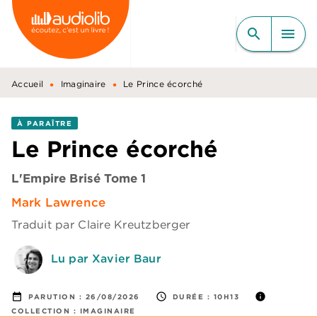
MENU
RECHERCHE
CONTENU
search
menu
PIED DE PAGE
•
•
Accueil
Imaginaire
Le Prince écorché
À PARAÎTRE
Le Prince écorché
L'Empire Brisé Tome 1
Mark Lawrence
Traduit par
Claire Kreutzberger
Lu par Xavier Baur
date_range
access_time
info
PARUTION :
26/08/2026
DURÉE :
10H13
COLLECTION :
IMAGINAIRE