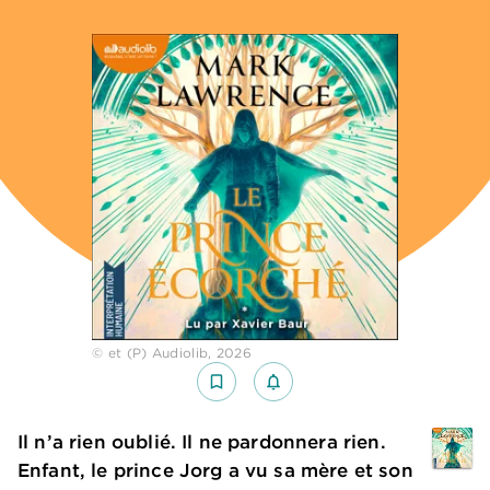
© et (P) Audiolib, 2026
bookmark_border
notifications_none_outlined
Il n’a rien oublié. Il ne pardonnera rien.
Enfant, le prince Jorg a vu sa mère et son