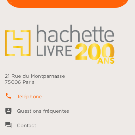
21 Rue du Montparnasse
75006 Paris
phone
Téléphone
contacts
Questions fréquentes
question_answer
Contact