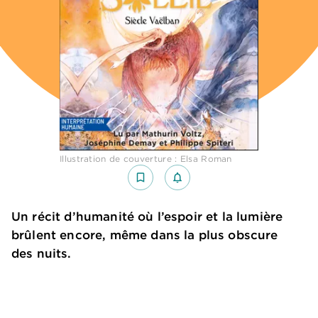
Illustration de couverture : Elsa Roman
bookmark_border
notifications_none_outlined
Un récit d’humanité où l’espoir et la lumière
brûlent encore, même dans la plus obscure
des nuits.