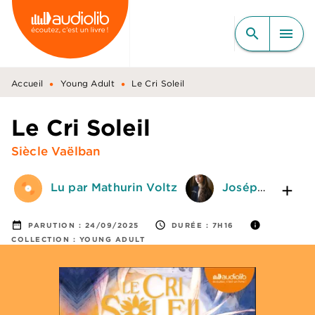
MENU
RECHERCHE
CONTENU
search
menu
PIED DE PAGE
•
•
Accueil
Young Adult
Le Cri Soleil
Le Cri Soleil
Siècle Vaëlban
Lu par Mathurin Voltz
Joséphine Demay
date_range
access_time
info
PARUTION :
24/09/2025
DURÉE :
7H16
COLLECTION :
YOUNG ADULT