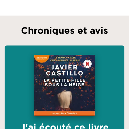
Chroniques et avis
J'ai écouté ce livre
J'ai écouté ce livre