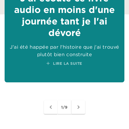
audio en moins d'une
audio en moins d'une
journée tant je l'ai
journée tant je l'ai
add
dévoré
dévoré
add
add
add
J'ai été happée par l'histoire que j'ai trouvé
J'ai été happée par l'histoire que j'ai trouvé
add
add
add
plutôt bien construite
plutôt bien construite
add
add
add
LIRE LA SUITE
LIRE LA SUITE
add
navigate_before
navigate_next
1/9