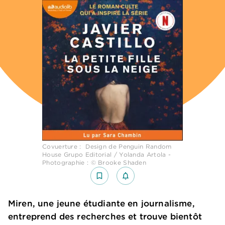
Covuerture : Design de Penguin Random
House Grupo Editorial / Yolanda Artola -
Photographie : © Brooke Shaden
bookmark_border
notifications_none_outlined
Miren, une jeune étudiante en journalisme,
entreprend des recherches et trouve bientôt