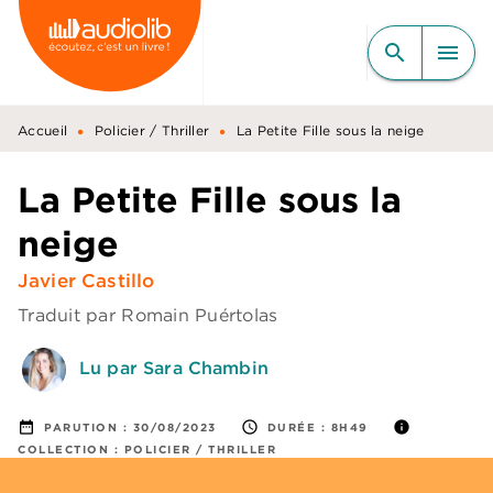
MENU
RECHERCHE
CONTENU
search
menu
PIED DE PAGE
•
•
Accueil
Policier / Thriller
La Petite Fille sous la neige
La Petite Fille sous la
neige
Javier Castillo
Traduit par
Romain Puértolas
Lu par Sara Chambin
date_range
access_time
info
PARUTION :
30/08/2023
DURÉE :
8H49
COLLECTION :
POLICIER / THRILLER