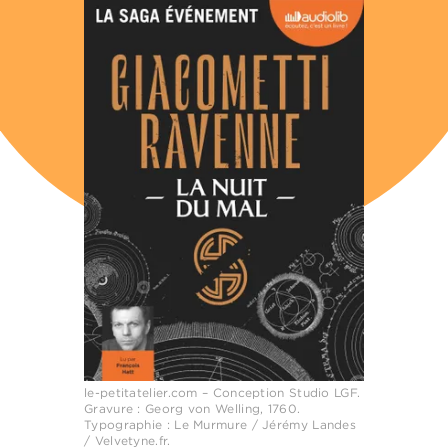
le-petitatelier.com – Conception Studio LGF.
Gravure : Georg von Welling, 1760.
Typographie : Le Murmure / Jérémy Landes
/ Velvetyne.fr.