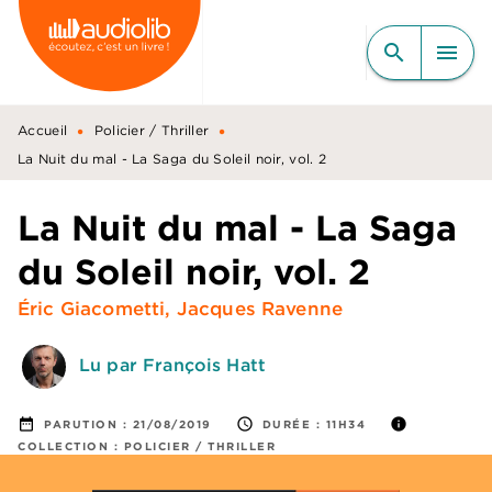
MENU
RECHERCHE
CONTENU
search
menu
PIED DE PAGE
•
•
Accueil
Policier / Thriller
La Nuit du mal - La Saga du Soleil noir, vol. 2
La Nuit du mal - La Saga
du Soleil noir, vol. 2
Éric Giacometti
,
Jacques Ravenne
Lu par François Hatt
date_range
access_time
info
PARUTION :
21/08/2019
DURÉE :
11H34
COLLECTION :
POLICIER / THRILLER