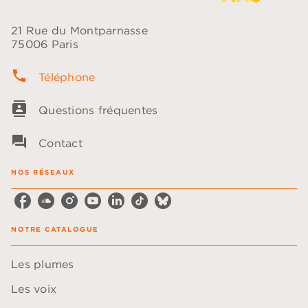
21 Rue du Montparnasse
75006 Paris
phone
Téléphone
contacts
Questions fréquentes
question_answer
Contact
NOS RÉSEAUX
NOTRE CATALOGUE
Les plumes
Les voix