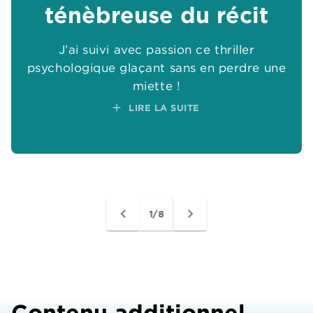
add
ténèbreuse du récit
ténèbreuse du récit
add
add
J’ai suivi avec passion ce thriller
J’ai suivi avec passion ce thriller
add
psychologique glaçant sans en perdre une
psychologique glaçant sans en perdre une
add
miette !
miette !
add
add
LIRE LA SUITE
LIRE LA SUITE
add
navigate_before
navigate_next
1/8
Contenu additionnel