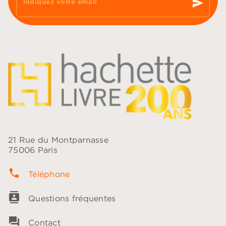
send
Indiquez votre email
21 Rue du Montparnasse
75006 Paris
phone
Téléphone
contacts
Questions fréquentes
question_answer
Contact