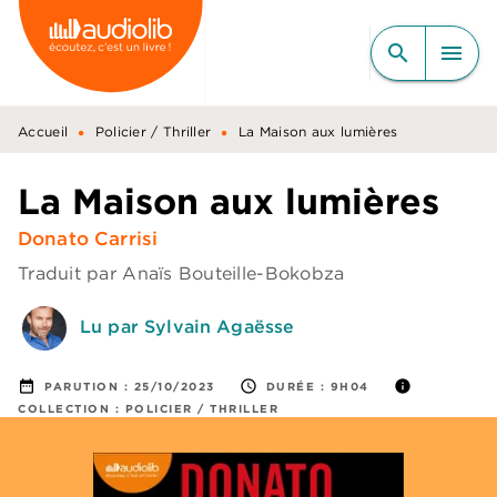
MENU
RECHERCHE
CONTENU
search
menu
PIED DE PAGE
•
•
Accueil
Policier / Thriller
La Maison aux lumières
La Maison aux lumières
Donato Carrisi
Traduit par
Anaïs Bouteille-Bokobza
Lu par Sylvain Agaësse
date_range
access_time
info
PARUTION :
25/10/2023
DURÉE :
9H04
COLLECTION :
POLICIER / THRILLER