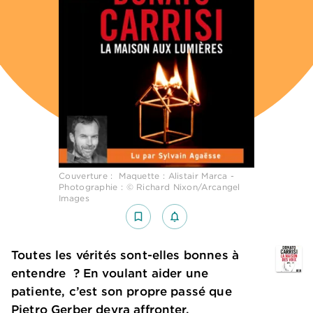
Couverture : Maquette : Alistair Marca -
Photographie : © Richard Nixon/Arcangel
Images
bookmark_border
notifications_none_outlined
Toutes les vérités sont-elles bonnes à
entendre ? En voulant aider une
patiente, c’est son propre passé que
Pietro Gerber devra affronter.