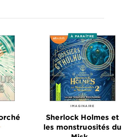
À PARAÎTRE
IMAGINAIRE
orché
Sherlock Holmes et
les monstruosités du
e
Misk…