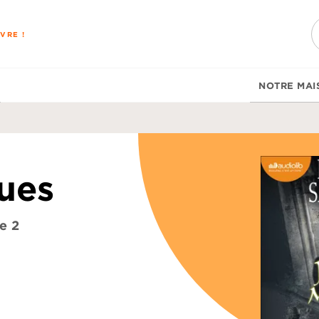
PIED DE PAGE
VRE !
NOTRE MAI
ues
e 2