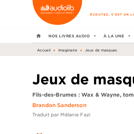
MENU
RECHERCHE
CONTENU
ÉCOUTEZ, C'EST UN LI
home
NOS LIVRES AUDIO
arrow_drop_down
À LA UNE
arrow_drop_down
•
•
Accueil
Imaginaire
Jeux de masques
Jeux de masq
Fils-des-Brumes : Wax & Wayne, tom
Brandon Sanderson
Traduit par
Mélanie Fazi