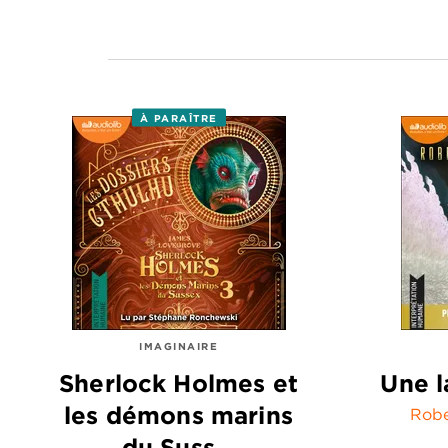
À PARAÎTRE
IMAGINAIRE
Sherlock Holmes et
Une l
les démons marins
Robe
du Suss…