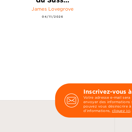
James Lovegrove
04/11/2026
Inscrivez-vous à
Votre adresse e-mail sera
envoyer des informations s
pouvez vous désinscrire à
d’informations,
cliquez ici
.