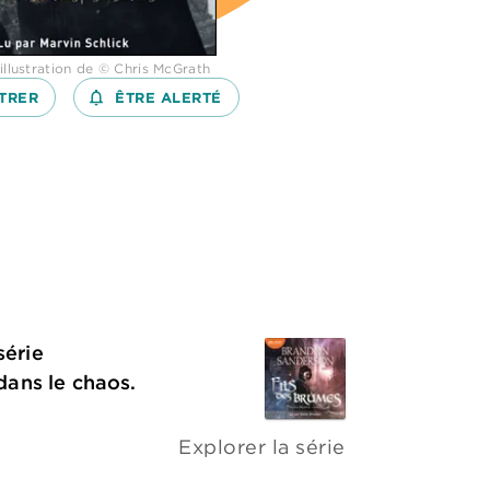
illustration de © Chris McGrath
TRER
notifications_none_outlined
ÊTRE ALERTÉ
série
 dans le chaos.
Explorer la série