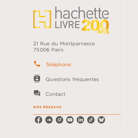
21 Rue du Montparnasse
75006 Paris
phone
Téléphone
contacts
Questions fréquentes
question_answer
Contact
NOS RÉSEAUX