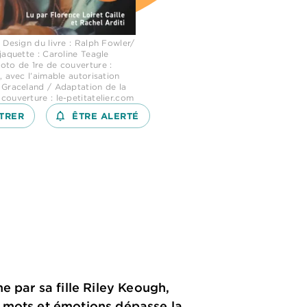
 Design du livre : Ralph Fowler/
jaquette : Caroline Teagle
oto de 1re de couverture :
, avec l’aimable autorisation
 Graceland / Adaptation de la
ouverture : le-petitatelier.com
TRER
notifications_none_outlined
ÊTRE ALERTÉ
e par sa fille Riley Keough,
e mots et émotions dépasse la