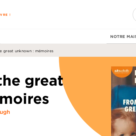
PIED DE PAGE
VRE !
NOTRE MAI
he great unknown : mémoires
the great
moires
ough