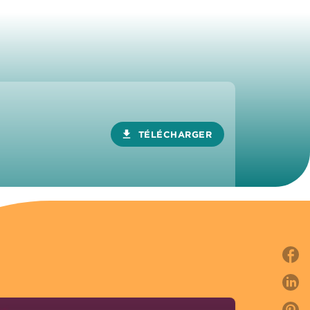
download
TÉLÉCHARGER
P