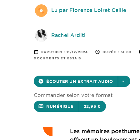
Lu par Florence Loiret Caille
Rachel Arditi
date_range
access_time
i
PARUTION :
11/12/2024
DURÉE :
6H09
DOCUMENTS ET ESSAIS
play_circle_filled
ÉCOUTER UN EXTRAIT AUDIO
arrow_drop_down
Commander selon votre format
surround_sound
NUMÉRIQUE
22,95 €
Les mémoires posthumes d
offrent un bouleversant