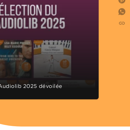
P
link
C
 Audiolib 2025 dévoilée