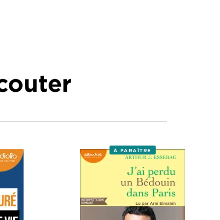
écouter
À PARAÎTRE