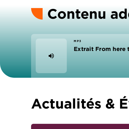
Contenu ad
MP3
Extrait From here
volume_up
Actualités &