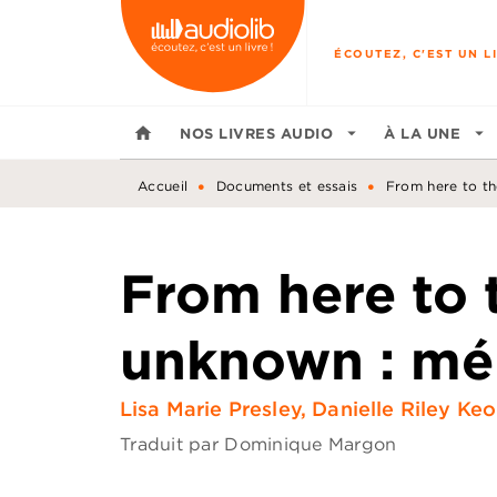
MENU
RECHERCHE
CONTENU
ÉCOUTEZ, C'EST UN LI
home
NOS LIVRES AUDIO
arrow_drop_down
À LA UNE
arrow_drop_down
•
•
Accueil
Documents et essais
From here to t
From here to 
unknown : mé
Lisa Marie Presley
,
Danielle Riley Ke
Traduit par
Dominique Margon