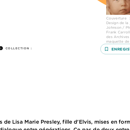
Couverture :
Design de la 
Johnson / Ph
Frank Carroll
des Archives
maquette de c
nfo
COLLECTION :
bookmark_border
ENREGIS
e Lisa Marie Presley, fille d'Elvis, mises en form
 dialogue entre générations. Ce pas de deux entr