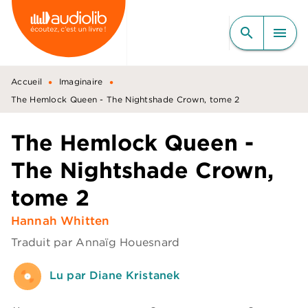
MENU
RECHERCHE
CONTENU
search
menu
PIED DE PAGE
•
•
Accueil
Imaginaire
The Hemlock Queen - The Nightshade Crown, tome 2
The Hemlock Queen -
The Nightshade Crown,
tome 2
Hannah Whitten
Traduit par
Annaïg Houesnard
Lu par Diane Kristanek