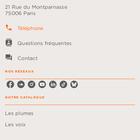
21 Rue du Montparnasse
75006 Paris
phone
Téléphone
contacts
Questions fréquentes
question_answer
Contact
NOS RÉSEAUX
NOTRE CATALOGUE
Les plumes
Les voix