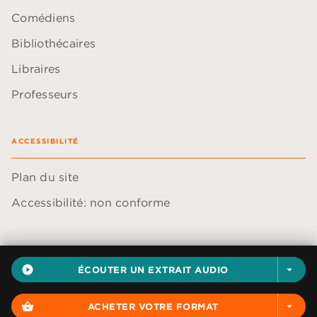
Comédiens
Bibliothécaires
Libraires
Professeurs
ACCESSIBILITÉ
Plan du site
Accessibilité: non conforme
play_circle_filled
ÉCOUTER UN EXTRAIT AUDIO
arrow_drop_down
Données personnelles
Paramétrer vos cookies
shopping_basket
ACHETER VOTRE FORMAT
arrow_drop_down
Mentions légales