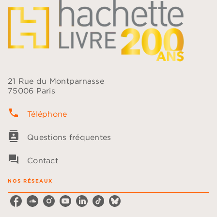
21 Rue du Montparnasse
75006 Paris
phone
Téléphone
contacts
Questions fréquentes
question_answer
Contact
NOS RÉSEAUX