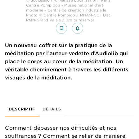
© Succession H. Matisse Localisation : Paris,
Centre Pompidou - Musée national d’art
moderne - Centre de création industrielle
Photo © Centre Pompidou, MNAM-CCI, Dist.
RMN-Grand Palais / Droits réservés
bookmark_border
notifications_none_outlined
Un nouveau coffret sur la pratique de la
méditation par l’auteur vedette d’Audiolib qui
place le corps au cœur de la méditation. Un
véritable cheminement à travers les différents
visages de la méditation.
DESCRIPTIF
DÉTAILS
Comment dépasser nos difficultés et nos
souffrances ? Comment se relier de manière