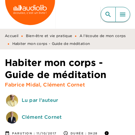
MENU
RECHERCHE
CONTENU
search
menu
PIED DE PAGE
•
•
Accueil
Bien-être et vie pratique
A l'écoute de mon corps
•
Habiter mon corps - Guide de méditation
Habiter mon corps -
Guide de méditation
Fabrice Midal
,
Clément Cornet
Lu par l'auteur
Clément Cornet
date_range
access_time
info
PARUTION :
11/10/2017
DURÉE :
3H28