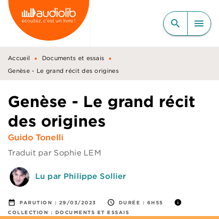
MENU
RECHERCHE
CONTENU
search
menu
PIED DE PAGE
•
•
Accueil
Documents et essais
Genèse - Le grand récit des origines
Genèse - Le grand récit
des origines
Guido Tonelli
Traduit par
Sophie LEM
Lu par Philippe Sollier
date_range
access_time
info
PARUTION :
29/03/2023
DURÉE :
6H55
COLLECTION :
DOCUMENTS ET ESSAIS