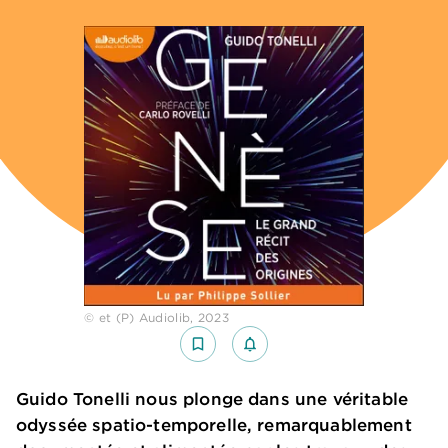
© et (P) Audiolib, 2023
bookmark_border
notifications_none_outlined
Guido Tonelli nous plonge dans une véritable
odyssée spatio-temporelle, remarquablement