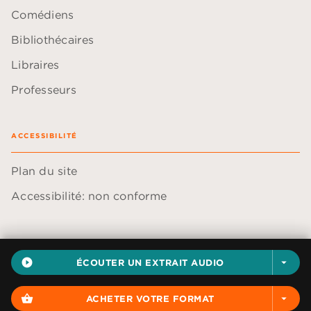
Comédiens
Bibliothécaires
Libraires
Professeurs
ACCESSIBILITÉ
Plan du site
Accessibilité: non conforme
play_circle_filled
ÉCOUTER UN EXTRAIT AUDIO
arrow_drop_down
Données personnelles
Paramétrer vos cookies
shopping_basket
ACHETER VOTRE FORMAT
arrow_drop_down
Mentions légales