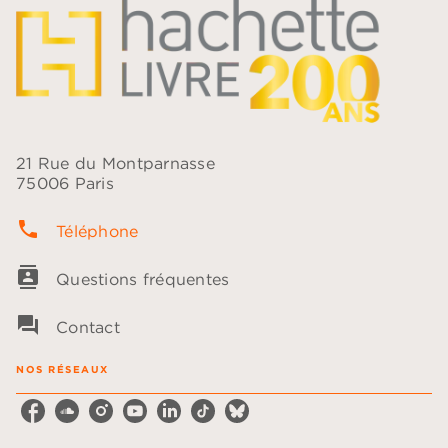
21 Rue du Montparnasse
75006 Paris
phone
Téléphone
contacts
Questions fréquentes
question_answer
Contact
NOS RÉSEAUX