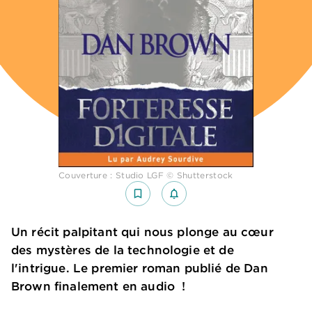
Couverture : Studio LGF © Shutterstock
bookmark_border
notifications_none_outlined
Un récit palpitant qui nous plonge au cœur
des mystères de la technologie et de
l'intrigue. Le premier roman publié de Dan
Brown finalement en audio !