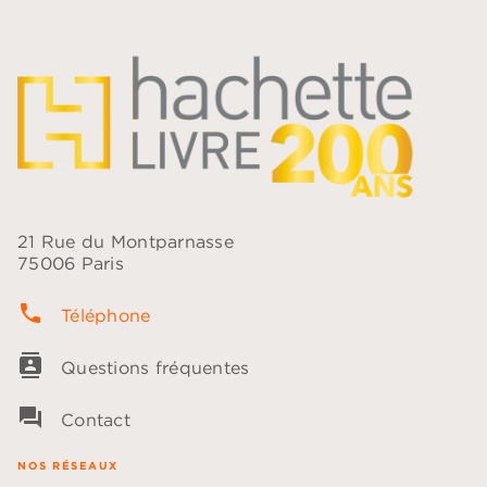
21 Rue du Montparnasse
75006 Paris
phone
Téléphone
contacts
Questions fréquentes
question_answer
Contact
NOS RÉSEAUX