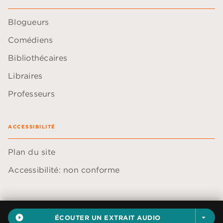
Blogueurs
Comédiens
Bibliothécaires
Libraires
Professeurs
ACCESSIBILITÉ
Plan du site
Accessibilité: non conforme
play_circle_filled
ÉCOUTER UN EXTRAIT AUDIO
arrow_drop_down
Données personnelles