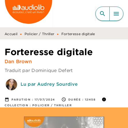
MENU
RECHERCHE
CONTENU
search
menu
PIED DE PAGE
•
•
Accueil
Policier / Thriller
Forteresse digitale
Forteresse digitale
Dan Brown
Traduit par
Dominique Defert
Lu par Audrey Sourdive
date_range
access_time
info
PARUTION :
17/07/2024
DURÉE :
12H58
COLLECTION :
POLICIER / THRILLER