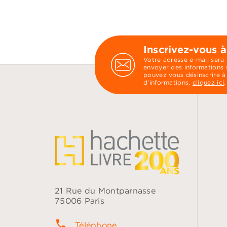
Inscrivez-vous à
Votre adresse e-mail sera
envoyer des informations s
pouvez vous désinscrire à
d’informations,
cliquez ici
.
21 Rue du Montparnasse
75006 Paris
phone
Téléphone