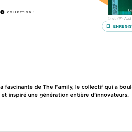
info
COLLECTION :
© et (P) Audi
bookmark_border
ENREGIS
 fascinante de The Family, le collectif qui a boul
 et inspiré une génération entière d’innovateurs.