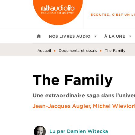
MENU
RECHERCHE
CONTENU
ÉCOUTEZ, C'EST UN LI
home
NOS LIVRES AUDIO
arrow_drop_down
À LA UNE
arrow_drop_down
•
•
Accueil
Documents et essais
The Family
The Family
Une extraordinaire saga dans l'unive
Jean-Jacques Augier
,
Michel Wievior
Lu par Damien Witecka