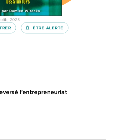
olib, 2025
TRER
notifications_none_outlined
ÊTRE ALERTÉ
eversé l’entrepreneuriat