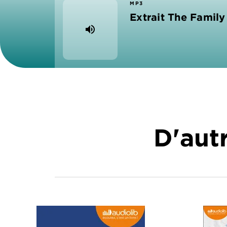
MP3
Extrait The Family
volume_up
D'autr