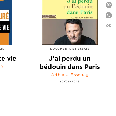
P
link
C
AIS
DOCUMENTS ET ESSAIS
te vie
J'ai perdu un
bédouin dans Paris
ré
Arthur J. Essebag
30/09/2026