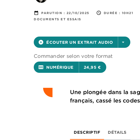
date_range
access_time
PARUTION :
22/10/2025
DURÉE :
10H21
DOCUMENTS ET ESSAIS
play_circle_filled
ÉCOUTER UN EXTRAIT AUDIO
arrow_drop_down
Commander selon votre format
surround_sound
NUMÉRIQUE
24,95 €
Une plongée dans la saga
français, cassé les codes
DESCRIPTIF
DÉTAILS