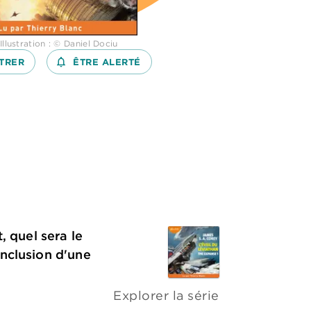
Illustration : © Daniel Dociu
TRER
notifications_none_outlined
ÊTRE ALERTÉ
, quel sera le
onclusion d'une
Explorer la série