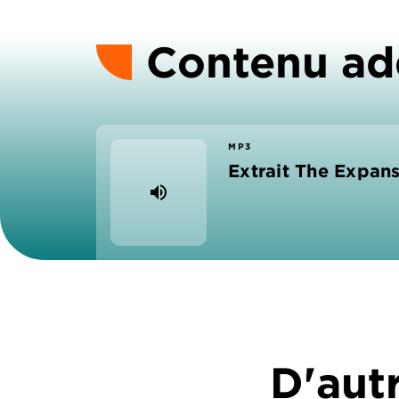
Contenu ad
MP3
Extrait The Expans
volume_up
D'autr