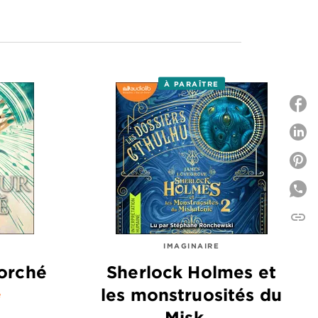
À PARAÎTRE
P
P
link
C
IMAGINAIRE
orché
Sherlock Holmes et
les monstruosités du
e
Misk…