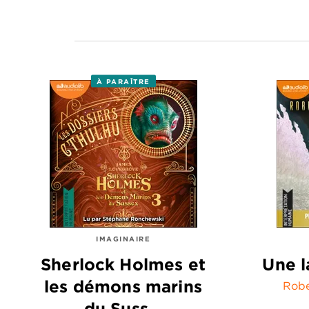
À PARAÎTRE
IMAGINAIRE
Sherlock Holmes et
Une l
les démons marins
Robe
du Suss…