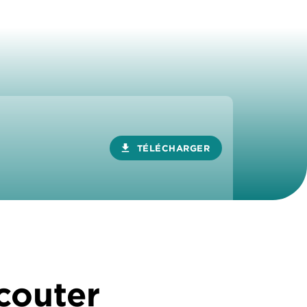
download
TÉLÉCHARGER
écouter