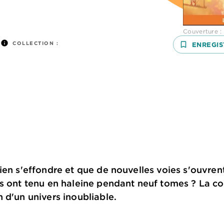
Couverture : 
info
COLLECTION :
bookmark_border
ENREGIS
ien s'effondre et que de nouvelles voies s'ouvrent
us ont tenu en haleine pendant neuf tomes ? La c
 d'un univers inoubliable.