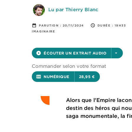
Lu par Thierry Blanc
date_range
access_time
PARUTION :
20/11/2024
DURÉE :
19H33
IMAGINAIRE
play_circle_filled
ÉCOUTER UN EXTRAIT AUDIO
arrow_drop_down
Commander selon votre format
surround_sound
NUMÉRIQUE
28,95 €
Alors que l'Empire lacon
destin des héros qui no
saga monumentale, la fin