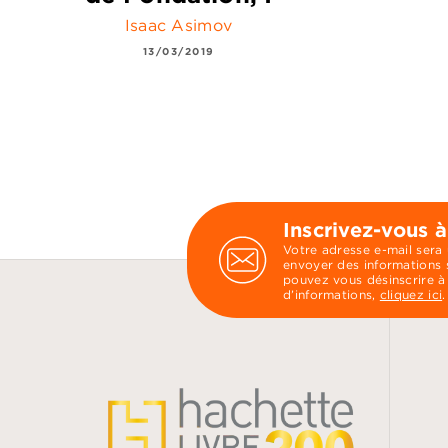
Isaac Asimov
13/03/2019
Inscrivez-vous à
Votre adresse e-mail sera
envoyer des informations s
pouvez vous désinscrire à
d’informations,
cliquez ici
.