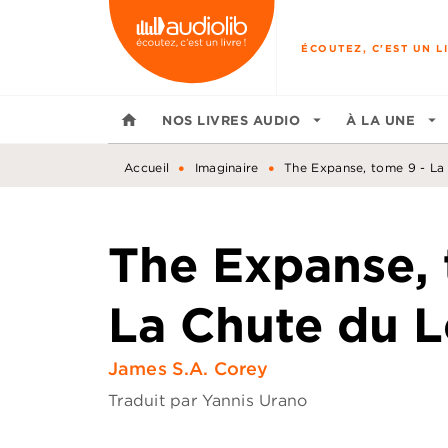
MENU
RECHERCHE
CONTENU
ÉCOUTEZ, C'EST UN LI
home
NOS LIVRES AUDIO
arrow_drop_down
À LA UNE
arrow_drop_down
•
•
Accueil
Imaginaire
The Expanse, tome 9 - La
The Expanse, 
La Chute du L
James S.A. Corey
Traduit par
Yannis Urano