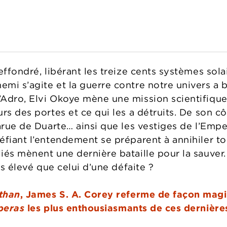
effondré, libérant les treize cents systèmes sol
mi s’agite et la guerre contre notre univers a
’Adro, Elvi Okoye mène une mission scientifiq
rs des portes et ce qui les a détruits. De son cô
parue de Duarte… ainsi que les vestiges de l’Emp
éfiant l’entendement se préparent à annihiler t
és mènent une dernière bataille pour la sauver. 
us élevé que celui d’une défaite ?
than
, James S. A. Corey re­ferme de façon magi
peras
les plus enthousiasmants de ces dernière