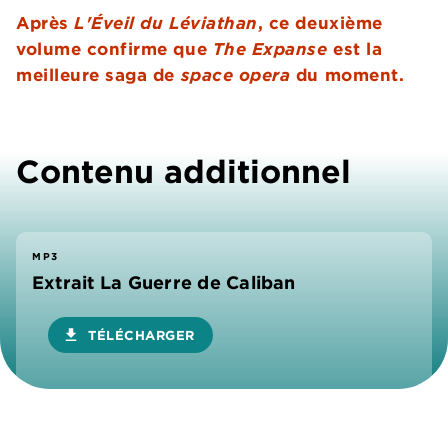
Après
L'Éveil du Léviathan
, ce deuxième
volume confirme que
The Expanse
est la
meilleure saga de
space opera
du moment.
Contenu additionnel
MP3
Extrait La Guerre de Caliban
download
TÉLÉCHARGER