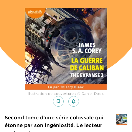
Illustration de couverture : © Daniel Dociu
bookmark_border
notifications_none_outlined
Second tome d’une série colossale qui
étonne par son ingéniosité. Le lecteur