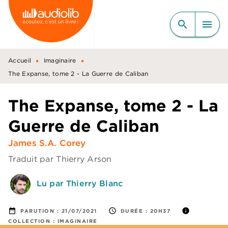
MENU
RECHERCHE
CONTENU
search
menu
PIED DE PAGE
•
•
Accueil
Imaginaire
The Expanse, tome 2 - La Guerre de Caliban
The Expanse, tome 2 - La
Guerre de Caliban
James S.A. Corey
Traduit par
Thierry Arson
Lu par Thierry Blanc
date_range
access_time
info
PARUTION :
21/07/2021
DURÉE :
20H37
COLLECTION :
IMAGINAIRE