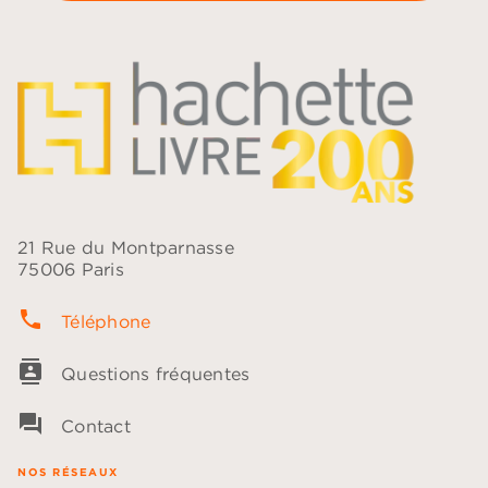
21 Rue du Montparnasse
75006 Paris
phone
Téléphone
contacts
Questions fréquentes
question_answer
Contact
NOS RÉSEAUX