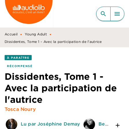
MENU
RECHERCHE
CONTENU
search
menu
PIED DE PAGE
•
•
Accueil
Young Adult
Dissidentes, Tome 1 - Avec la participation de l'autrice
À PARAÎTRE
RÉCOMPENSÉ
Dissidentes, Tome 1 -
Avec la participation de
l'autrice
Tosca Noury
Lu par Joséphine Demay
Benjamin Bollen