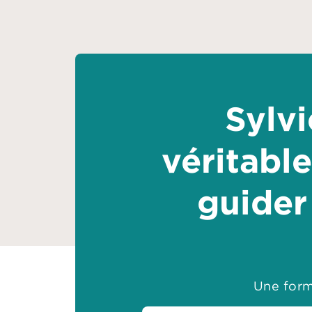
Sylv
véritabl
guider 
Une form