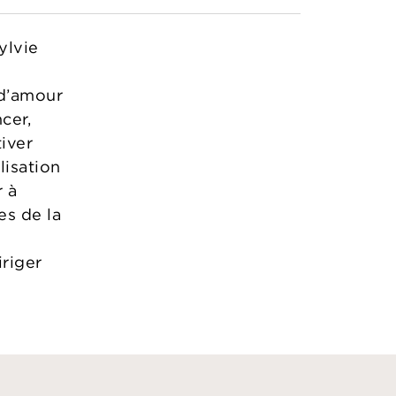
ylvie
 d’amour
cer,
iver
lisation
 à
es de la
iriger