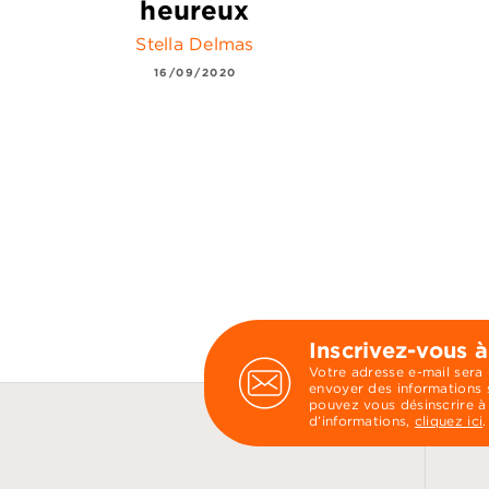
heureux
Stella Delmas
16/09/2020
Inscrivez-vous à
Votre adresse e-mail sera
envoyer des informations s
pouvez vous désinscrire à
d’informations,
cliquez ici
.