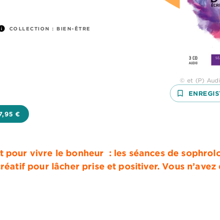
nfo
COLLECTION :
BIEN-ÊTRE
© et (P) Aud
bookmark_border
ENREGIS
7,95 €
t pour vivre le bonheur : les séances de sophrol
réatif pour lâcher prise et positiver. Vous n’avez