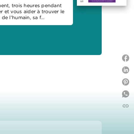
ent, trois heures pendant
 et vous aider à trouver le
de l’humain, sa f…
P
P
link
C