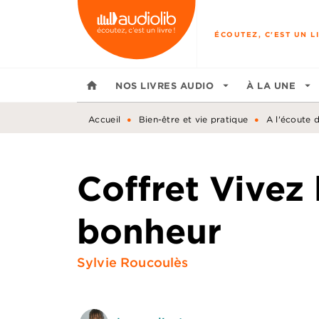
MENU
RECHERCHE
CONTENU
ÉCOUTEZ, C'EST UN LI
home
NOS LIVRES AUDIO
arrow_drop_down
À LA UNE
arrow_drop_down
•
•
Accueil
Bien-être et vie pratique
A l'écoute 
Coffret Vivez 
bonheur
Sylvie Roucoulès