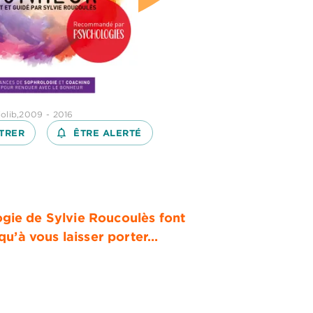
iolib,2009 - 2016
TRER
notifications_none_outlined
ÊTRE ALERTÉ
ogie de Sylvie Roucoulès font
 qu’à vous laisser porter…