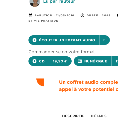
Lu par l'auteur
date_range
access_time
i
PARUTION :
11/05/2016
DURÉE :
2H49
ET VIE PRATIQUE
play_circle_filled
ÉCOUTER UN EXTRAIT AUDIO
arrow_drop_down
Commander selon votre format
album
CD
19,90 €
surround_sound
NUMÉRIQUE
1
Un coffret audio comple
appel à votre potentiel c
DESCRIPTIF
DÉTAILS