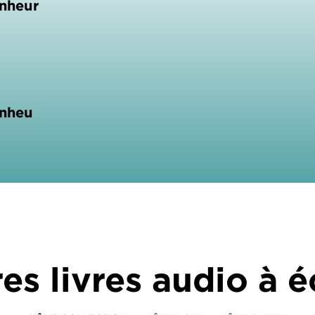
onheur
onheu
es livres audio à 