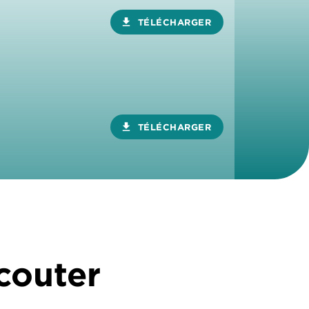
download
TÉLÉCHARGER
download
TÉLÉCHARGER
écouter