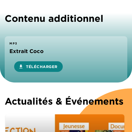
Contenu additionnel
MP3
Extrait Coco
download
TÉLÉCHARGER
Actualités & Événements