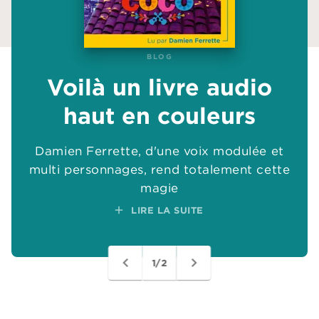
BLOG
BLOG
Voilà un livre audio
Voilà un livre audio
haut en couleurs
haut en couleurs
Damien Ferrette, d'une voix modulée et
Damien Ferrette, d'une voix modulée et
multi personnages, rend totalement cette
multi personnages, rend totalement cette
add
add
magie
magie
add
add
LIRE LA SUITE
LIRE LA SUITE
navigate_before
navigate_next
1/2