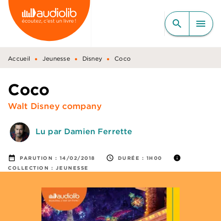
MENU
RECHERCHE
CONTENU
search
menu
PIED DE PAGE
•
•
•
Accueil
Jeunesse
Disney
Coco
Coco
Walt Disney company
Lu par Damien Ferrette
date_range
access_time
info
PARUTION :
14/02/2018
DURÉE :
1H00
COLLECTION :
JEUNESSE