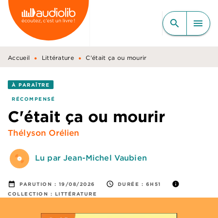
MENU
RECHERCHE
CONTENU
search
menu
PIED DE PAGE
•
•
Accueil
Littérature
C'était ça ou mourir
À PARAÎTRE
RÉCOMPENSÉ
C'était ça ou mourir
Thélyson Orélien
Lu par Jean-Michel Vaubien
date_range
access_time
info
PARUTION :
19/08/2026
DURÉE :
6H51
COLLECTION :
LITTÉRATURE