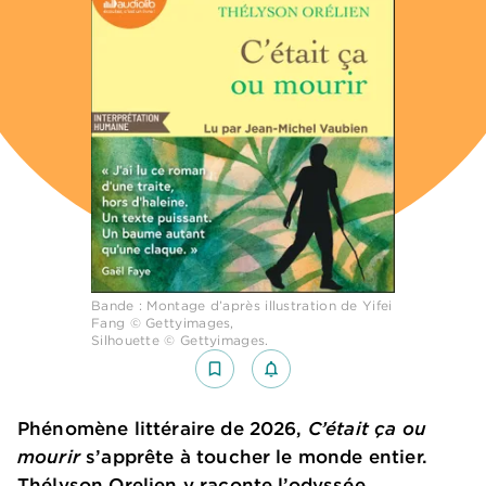
Bande : Montage d’après illustration de Yifei
Fang © Gettyimages,
Silhouette © Gettyimages.
bookmark_border
notifications_none_outlined
Phénomène littéraire de 2026,
C’était ça ou
mourir
s’apprête à toucher le monde entier.
Thélyson Orelien y raconte l’odyssée