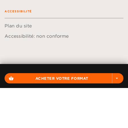
ACCESSIBILITÉ
Plan du site
Accessibilité: non conforme
Données personnelles
Paramétrer vos cookies
shopping_basket
ACHETER VOTRE FORMAT
arrow_drop_down
Mentions légales
Conditions générales d'utilisation
Charte de référencement