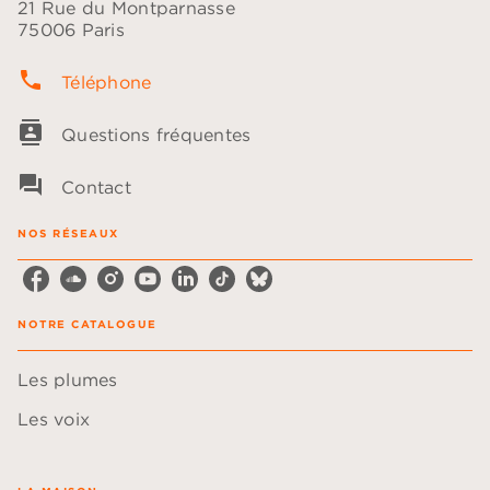
21 Rue du Montparnasse
75006 Paris
phone
Téléphone
contacts
Questions fréquentes
question_answer
Contact
NOS RÉSEAUX
NOTRE CATALOGUE
Les plumes
Les voix