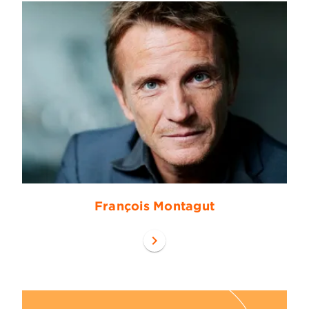
François Montagut
chevron_right