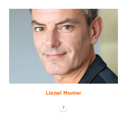
Lionel Monier
chevron_right