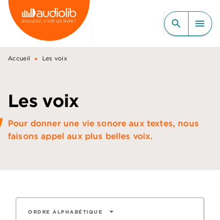
MENU
RECHERCHE
CONTENU
search
menu
PIED DE PAGE
•
Accueil
Les voix
Les voix
Pour donner une vie sonore aux textes, nous
faisons appel aux plus belles voix.
arrow_drop_down
ORDRE ALPHABÉTIQUE