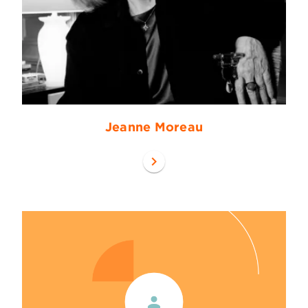
Jeanne Moreau
chevron_right