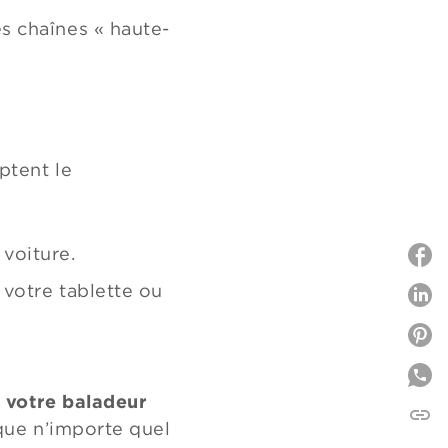
s chaînes « haute-
ptent le
 voiture.
votre tablette ou
P
P
r
votre baladeur
link
C
ue n’importe quel