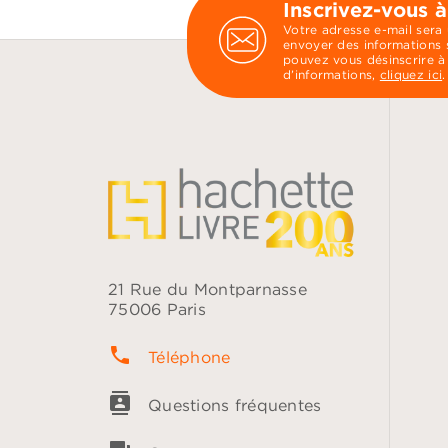
Inscrivez-vous à
Votre adresse e-mail sera
envoyer des informations s
pouvez vous désinscrire à
d’informations,
cliquez ici
.
21 Rue du Montparnasse
75006 Paris
phone
Téléphone
contacts
Questions fréquentes