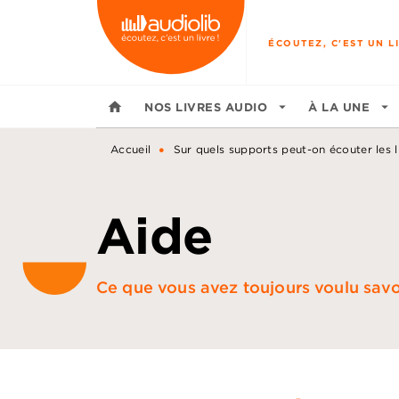
MENU
RECHERCHE
CONTENU
ÉCOUTEZ, C'EST UN LI
home
NOS LIVRES AUDIO
arrow_drop_down
À LA UNE
arrow_drop_down
•
Accueil
Sur quels supports peut-on écouter les l
Aide
Ce que vous avez toujours voulu savoir