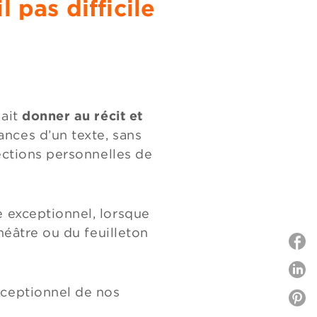
 pas difficile
ait
donner au récit et
ances d’un texte, sans
jections personnelles de
e exceptionnel, lorsque
théâtre ou du feuilleton
P
xceptionnel de nos
P