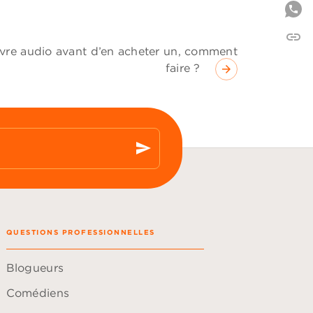
link
C
livre audio avant d’en acheter un, comment
faire ?
arrow_forward
send
QUESTIONS PROFESSIONNELLES
Blogueurs
Comédiens