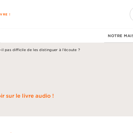
PIED DE PAGE
VRE !
NOTRE MAI
l pas difficile de les distinguer à l’écoute ?
 sur le livre audio !