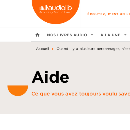
MENU
RECHERCHE
CONTENU
ÉCOUTEZ, C'EST UN LI
home
NOS LIVRES AUDIO
arrow_drop_down
À LA UNE
arrow_drop_down
•
Accueil
Quand il y a plusieurs personnages, n’est-i
Aide
Ce que vous avez toujours voulu savoir