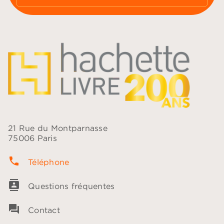
21 Rue du Montparnasse
75006 Paris
phone
Téléphone
contacts
Questions fréquentes
question_answer
Contact